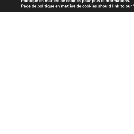
Politique en matière de cookies pour plus d'informations.
Copyright © 2026 Sidekick Interactive Inc.
Page de politique en matière de cookies should link to our 