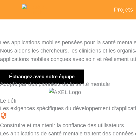
Skip
Projets
to
content
Des applications mobiles pensées pour la santé mental
Nous aidons les chercheurs, les cliniciens et les organ
applications mobiles conçues avec soin et réellement util
Échangez avec notre équipe
Adopté par des pionniers de la santé mentale
Le défi
Les exigences spécifiques du développement d’applicat
Construire et maintenir la confiance des utilisateurs
Les applications de santé mentale traitent des données 