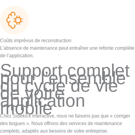
Coûts imprévus de reconstruction
L’absence de maintenance peut entraîner une refonte complète
de l’application.
Support complet
pour l’ensemble
du cycle de vie
de votre
application
mobile
Chez Sidekick Interactive, nous ne faisons pas que « corriger
des bogues ». Nous offrons des services de maintenance
complets, adaptés aux besoins de votre entreprise.