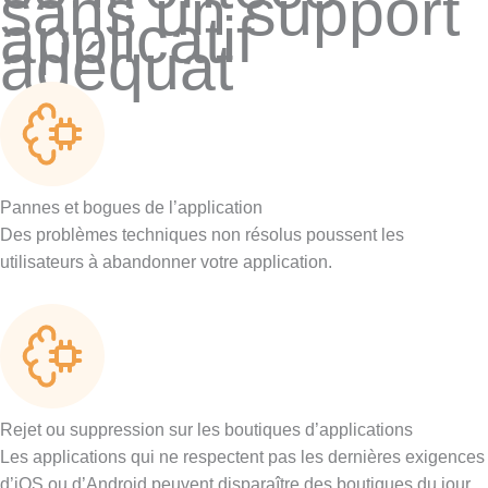
sans un support
applicatif
adéquat
Pannes et bogues de l’application
Des problèmes techniques non résolus poussent les
utilisateurs à abandonner votre application.
Rejet ou suppression sur les boutiques d’applications
Les applications qui ne respectent pas les dernières exigences
d’iOS ou d’Android peuvent disparaître des boutiques du jour