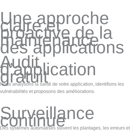
Une approche
claire et
proactive de la
maintenance
des applications
Audit
d’application
gratuit
Nous analysons la santé de votre application, identifions les
vulnérabilités et proposons des améliorations.
Surveillance
continue
Des systèmes automatisés suivent les plantages, les erreurs et