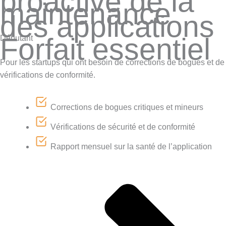
proactive de la
maintenance
des applications
Forfait essentiel
Débutant
Pour les startups qui ont besoin de corrections de bogues et de
vérifications de conformité.
Corrections de bogues critiques et mineurs
Vérifications de sécurité et de conformité
Rapport mensuel sur la santé de l’application