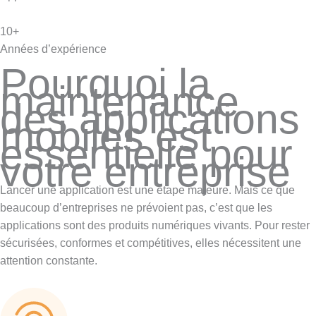
10+
Années d’expérience
Pourquoi la
maintenance
des applications
mobiles est
essentielle pour
votre entreprise
Lancer une application est une étape majeure. Mais ce que
beaucoup d’entreprises ne prévoient pas, c’est que les
applications sont des produits numériques vivants. Pour rester
sécurisées, conformes et compétitives, elles nécessitent une
attention constante.