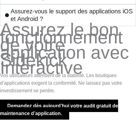
Assurez-vous le support des applications iOS
et Android ?
Assurez le bon
fonctionnement
de votre
application avec
Sidekick
Interactive
Vos utilisateurs attendent de la stabilité. Les boutiques
d’applications exigent la conformité. Ne laissez pas votre
investissement se perdre.
Demandez dès aujourd’hui votre audit gratuit de
maintenance d’application.