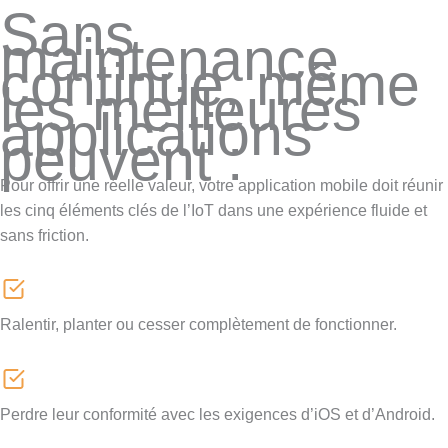
Sans
maintenance
continue, même
les meilleures
applications
peuvent :
Pour offrir une réelle valeur, votre application mobile doit réunir
les cinq éléments clés de l’IoT dans une expérience fluide et
sans friction.
Ralentir, planter ou cesser complètement de fonctionner.
Perdre leur conformité avec les exigences d’iOS et d’Android.