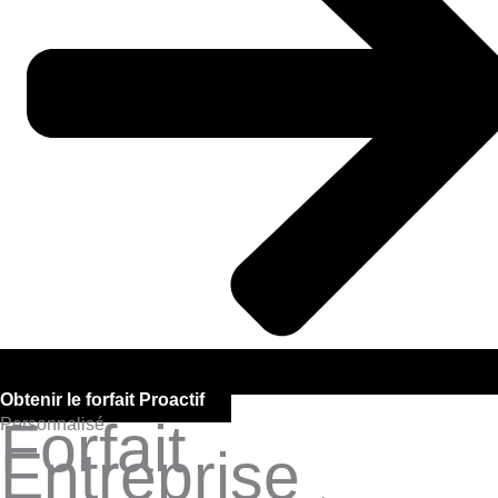
Obtenir le forfait Proactif
Forfait
Personnalisé
Entreprise