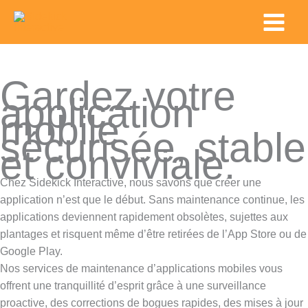
Skip
Main
to
Menu
content
Gardez votre
application
mobile
sécurisée, stable
et conviviale.
Chez Sidekick Interactive, nous savons que créer une
application n’est que le début. Sans maintenance continue, les
applications deviennent rapidement obsolètes, sujettes aux
plantages et risquent même d’être retirées de l’App Store ou de
Google Play.
Nos services de maintenance d’applications mobiles vous
offrent une tranquillité d’esprit grâce à une surveillance
proactive, des corrections de bogues rapides, des mises à jour