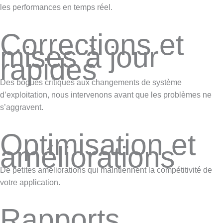
les performances en temps réel.
Corrections et
mises à jour
rapides
Des bogues critiques aux changements de système
d’exploitation, nous intervenons avant que les problèmes ne
s’aggravent.
Optimisation et
améliorations
De petites améliorations qui maintiennent la compétitivité de
votre application.
Rapports