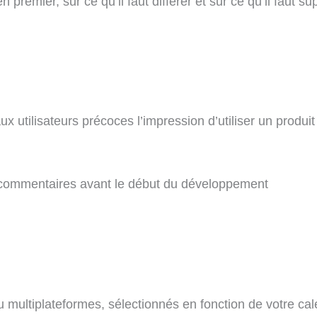
 premier, sur ce qu’il faut différer et sur ce qu’il faut s
x utilisateurs précoces l’impression d’utiliser un produi
des commentaires avant le début du développement
u multiplateformes, sélectionnés en fonction de votre cal