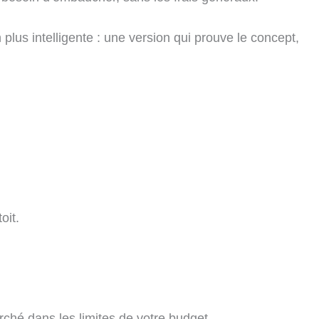
plus intelligente : une version qui prouve le concept,
oit.
rché dans les limites de votre budget.