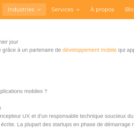
Industries
Services
À propos
Bl
ier jour
re grâce à un partenaire de
développement mobile
qui app
plications mobiles ?
e
ncepteur UX et d’un responsable technique soucieux du 
t écrite. La plupart des startups en phase de démarrage n