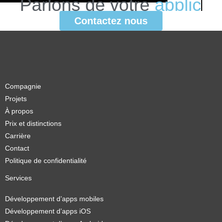
Parlons
de
votre
a
p
p
l
i
c
a
t
i
o
n
.
Contactez nous
Compagnie
Projets
À propos
Prix et distinctions
Carrière
Contact
Politique de confidentialité
Services
Développement d’apps mobiles