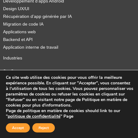
Développement d’apps iOS
Développement d’apps Android
Design UX/UI
Récupération d’app générée par IA
Migration de code IA
Applications web
Backend et API
Application interne de travail
Industries
Ce site web utilise des cookies pour vous offrir la meilleure
SaaS
expérience possible. En cliquant sur "Accepter", vous consentez
Recharge de véhicules électriques
à l'utilisation de tous les cookies. Vous pouvez personnaliser vos
paramètres de cookies ou refuser les cookies en cliquant sur
SIG
"Refuser" ou en visitant notre page de Politique en matière de
IoT
cookies pour plus d'informations.
Manufacture
Page de politique en matière de cookies should link to our
"
politique de confidentialité
" Page
MedTech
Santé mentale
Accept
Reject
Musique