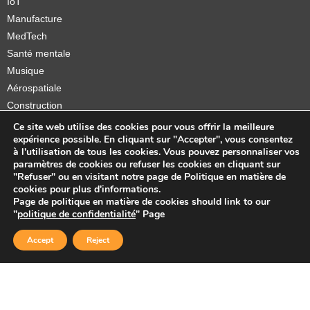
IoT
Manufacture
MedTech
Santé mentale
Musique
Aérospatiale
Construction
Orthèses et prothèses
Ce site web utilise des cookies pour vous offrir la meilleure
expérience possible. En cliquant sur "Accepter", vous consentez
Startups
à l'utilisation de tous les cookies. Vous pouvez personnaliser vos
paramètres de cookies ou refuser les cookies en cliquant sur
"Refuser" ou en visitant notre page de Politique en matière de
cookies pour plus d'informations.
Page de politique en matière de cookies should link to our
Copyright © 2026 Sidekick Interactive Inc.
"
politique de confidentialité
" Page
Accept
Reject