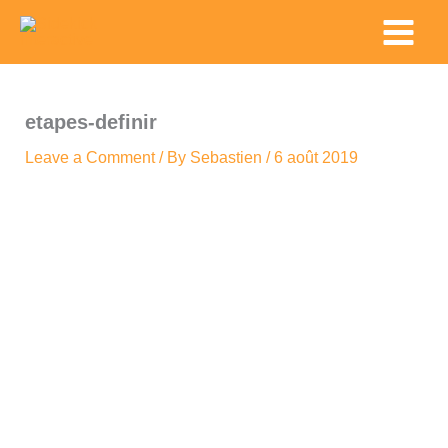
Skip
Main
to
Menu
content
etapes-definir
Leave a Comment
/ By
Sebastien
/
6 août 2019