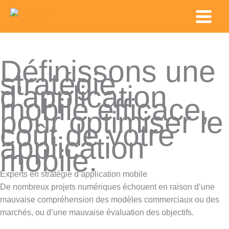
Skip
Main
to
Menu
content
Définissons une
stratégie
d'application
mobile efficace,
pour optimiser le
coût de votre
application
mobile.
Experts en stratégie d’application mobile
De nombreux projets numériques échouent en raison d’une
mauvaise compréhension des modèles commerciaux ou des
marchés, ou d’une mauvaise évaluation des objectifs.