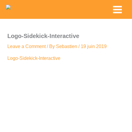
Skip
Main
to
Menu
content
Logo-Sidekick-Interactive
Leave a Comment
/ By
Sebastien
/
19 juin 2019
Logo-Sidekick-Interactive