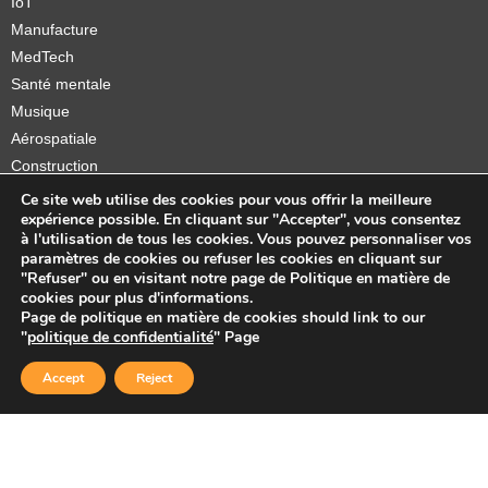
IoT
Manufacture
MedTech
Santé mentale
Musique
Aérospatiale
Construction
Orthèses et prothèses
Ce site web utilise des cookies pour vous offrir la meilleure
expérience possible. En cliquant sur "Accepter", vous consentez
Startups
à l'utilisation de tous les cookies. Vous pouvez personnaliser vos
paramètres de cookies ou refuser les cookies en cliquant sur
"Refuser" ou en visitant notre page de Politique en matière de
cookies pour plus d'informations.
Page de politique en matière de cookies should link to our
Copyright © 2026 Sidekick Interactive Inc.
"
politique de confidentialité
" Page
Accept
Reject
Logo-Sidekick-Interactive