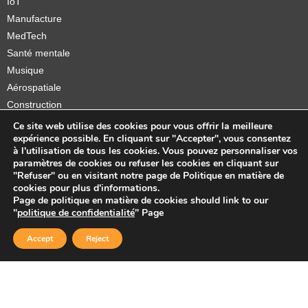
IoT
Manufacture
MedTech
Santé mentale
Musique
Aérospatiale
Construction
Orthèses et prothèses
Ce site web utilise des cookies pour vous offrir la meilleure
expérience possible. En cliquant sur "Accepter", vous consentez
Startups
à l'utilisation de tous les cookies. Vous pouvez personnaliser vos
paramètres de cookies ou refuser les cookies en cliquant sur
"Refuser" ou en visitant notre page de Politique en matière de
cookies pour plus d'informations.
Page de politique en matière de cookies should link to our
Copyright © 2026 Sidekick Interactive Inc.
"
politique de confidentialité
" Page
Accept
Reject
jmap-portfolio