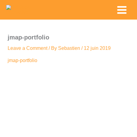
Skip
Main
to
Menu
content
jmap-portfolio
Leave a Comment
/ By
Sebastien
/
12 juin 2019
jmap-portfolio