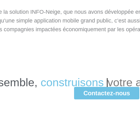
 la solution INFO-Neige, que nous avons développée en 
 qu’une simple application mobile grand public, c’est aus
es compagnies impactées économiquement par les opéra
Ensemble,
c
o
n
s
t
r
u
i
s
o
n
s
votre
applic
Contactez-nous