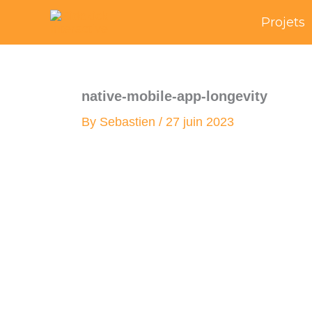
Skip
Projets
to
content
native-mobile-app-longevity
By
Sebastien
/
27 juin 2023