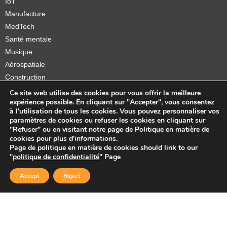
IoT
Manufacture
MedTech
Santé mentale
Musique
Aérospatiale
Construction
Orthèses et prothèses
Ce site web utilise des cookies pour vous offrir la meilleure
expérience possible. En cliquant sur "Accepter", vous consentez
Startups
à l'utilisation de tous les cookies. Vous pouvez personnaliser vos
paramètres de cookies ou refuser les cookies en cliquant sur
"Refuser" ou en visitant notre page de Politique en matière de
cookies pour plus d'informations.
Page de politique en matière de cookies should link to our
Copyright © 2026 Sidekick Interactive Inc.
"
politique de confidentialité
" Page
Accept
Reject