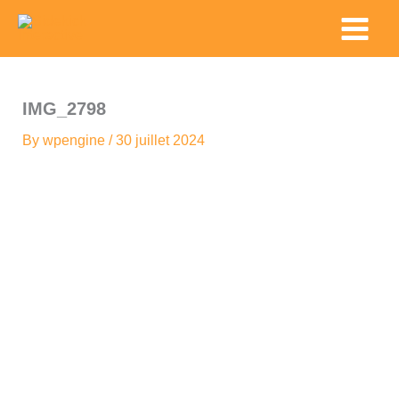
Skip
Main
to
Menu
content
IMG_2798
By
wpengine
/
30 juillet 2024