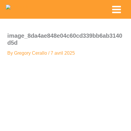
Skip
Main
to
Menu
content
image_8da4ae848e04c60cd339bb6ab3140
d5d
By
Gregory Cerallo
/
7 avril 2025