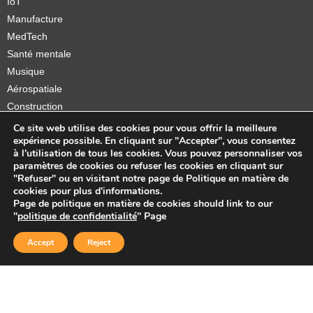
IoT
Manufacture
MedTech
Santé mentale
Musique
Aérospatiale
Construction
Orthèses et prothèses
Ce site web utilise des cookies pour vous offrir la meilleure
expérience possible. En cliquant sur "Accepter", vous consentez
Startups
à l'utilisation de tous les cookies. Vous pouvez personnaliser vos
paramètres de cookies ou refuser les cookies en cliquant sur
"Refuser" ou en visitant notre page de Politique en matière de
cookies pour plus d'informations.
Page de politique en matière de cookies should link to our
Copyright © 2026 Sidekick Interactive Inc.
"
politique de confidentialité
" Page
Accept
Reject