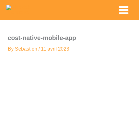
Skip
Main
to
Menu
content
cost-native-mobile-app
By
Sebastien
/
11 avril 2023