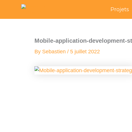
Skip
Projets
to
content
Mobile-application-development-s
By
Sebastien
/
5 juillet 2022