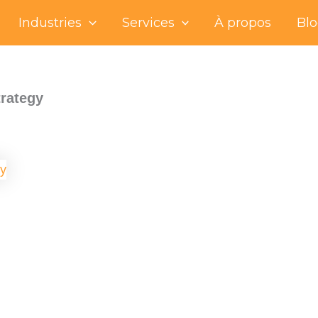
Industries
Services
À propos
Bl
trategy