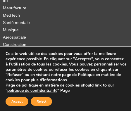
IoT
Manufacture
MedTech
Santé mentale
Musique
Aérospatiale
Construction
Orthèses et prothèses
Ce site web utilise des cookies pour vous offrir la meilleure
expérience possible. En cliquant sur "Accepter", vous consentez
Startups
à l'utilisation de tous les cookies. Vous pouvez personnaliser vos
paramètres de cookies ou refuser les cookies en cliquant sur
"Refuser" ou en visitant notre page de Politique en matière de
cookies pour plus d'informations.
Page de politique en matière de cookies should link to our
Copyright © 2026 Sidekick Interactive Inc.
"
politique de confidentialité
" Page
Accept
Reject