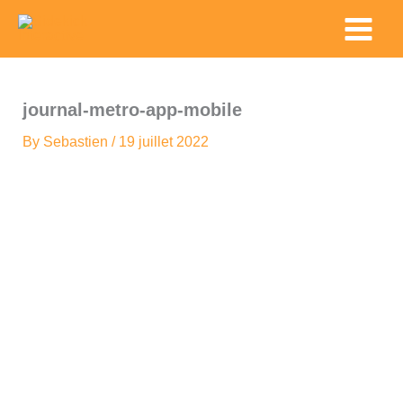
Skip
Main
to
Menu
content
journal-metro-app-mobile
By
Sebastien
/
19 juillet 2022