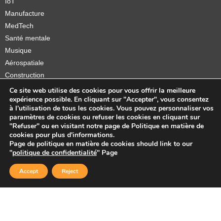
IoT
Manufacture
MedTech
Santé mentale
Musique
Aérospatiale
Construction
Orthèses et prothèses
Ce site web utilise des cookies pour vous offrir la meilleure
expérience possible. En cliquant sur "Accepter", vous consentez
Startups
à l'utilisation de tous les cookies. Vous pouvez personnaliser vos
paramètres de cookies ou refuser les cookies en cliquant sur
"Refuser" ou en visitant notre page de Politique en matière de
cookies pour plus d'informations.
Page de politique en matière de cookies should link to our
Copyright © 2026 Sidekick Interactive Inc.
"
politique de confidentialité
" Page
Accept
Reject