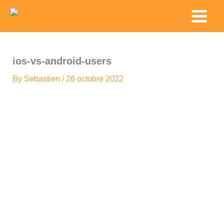
Skip
Main
to
Menu
content
ios-vs-android-users
By
Sebastien
/
26 octobre 2022