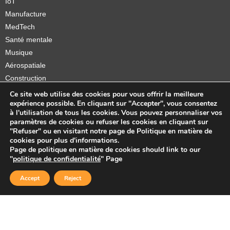
IoT
Manufacture
MedTech
Santé mentale
Musique
Aérospatiale
Construction
Orthèses et prothèses
Ce site web utilise des cookies pour vous offrir la meilleure
expérience possible. En cliquant sur "Accepter", vous consentez
Startups
à l'utilisation de tous les cookies. Vous pouvez personnaliser vos
paramètres de cookies ou refuser les cookies en cliquant sur
"Refuser" ou en visitant notre page de Politique en matière de
cookies pour plus d'informations.
Page de politique en matière de cookies should link to our
Copyright © 2026 Sidekick Interactive Inc.
"
politique de confidentialité
" Page
Accept
Reject