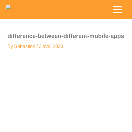
Skip
Main
to
Menu
content
difference-between-different-mobile-apps
By
Sebastien
/
3 avril 2023