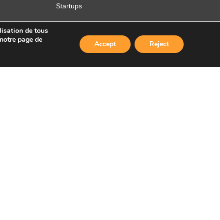
Startups
lisation de tous
 notre page de
Accept
Reject