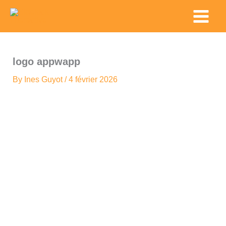
Skip
Main
to
Menu
content
logo appwapp
By
Ines Guyot
/
4 février 2026