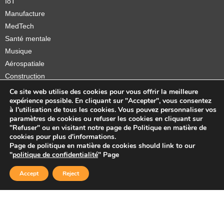
IoT
Manufacture
MedTech
Santé mentale
Musique
Aérospatiale
Construction
Orthèses et prothèses
Ce site web utilise des cookies pour vous offrir la meilleure
expérience possible. En cliquant sur "Accepter", vous consentez
Startups
à l'utilisation de tous les cookies. Vous pouvez personnaliser vos
paramètres de cookies ou refuser les cookies en cliquant sur
"Refuser" ou en visitant notre page de Politique en matière de
cookies pour plus d'informations.
Page de politique en matière de cookies should link to our
Copyright © 2026 Sidekick Interactive Inc.
"
politique de confidentialité
" Page
Accept
Reject