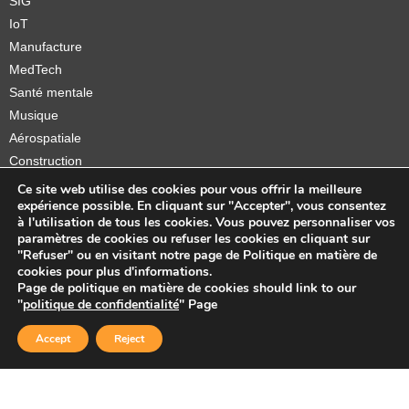
SIG
IoT
Manufacture
MedTech
Santé mentale
Musique
Aérospatiale
Construction
Orthèses et prothèses
Ce site web utilise des cookies pour vous offrir la meilleure
expérience possible. En cliquant sur "Accepter", vous consentez
Startups
à l'utilisation de tous les cookies. Vous pouvez personnaliser vos
paramètres de cookies ou refuser les cookies en cliquant sur
"Refuser" ou en visitant notre page de Politique en matière de
cookies pour plus d'informations.
Page de politique en matière de cookies should link to our
Copyright © 2026 Sidekick Interactive Inc.
"
politique de confidentialité
" Page
Accept
Reject