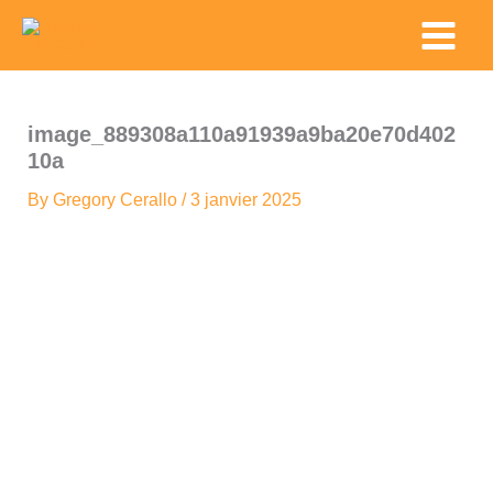
Skip
Main
to
Menu
content
image_889308a110a91939a9ba20e70d402
10a
By
Gregory Cerallo
/
3 janvier 2025