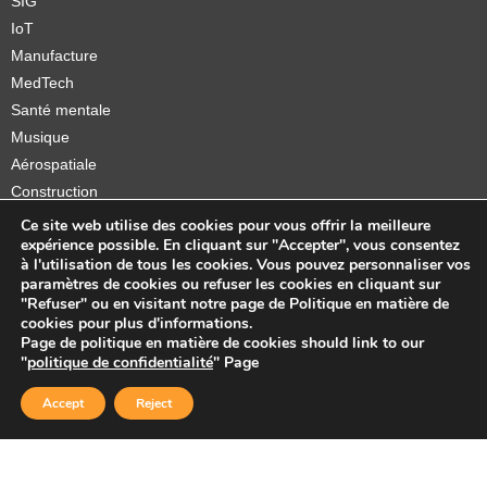
SIG
IoT
Manufacture
MedTech
Santé mentale
Musique
Aérospatiale
Construction
Orthèses et prothèses
Ce site web utilise des cookies pour vous offrir la meilleure
expérience possible. En cliquant sur "Accepter", vous consentez
Startups
à l'utilisation de tous les cookies. Vous pouvez personnaliser vos
paramètres de cookies ou refuser les cookies en cliquant sur
"Refuser" ou en visitant notre page de Politique en matière de
cookies pour plus d'informations.
Page de politique en matière de cookies should link to our
Copyright © 2026 Sidekick Interactive Inc.
"
politique de confidentialité
" Page
Accept
Reject