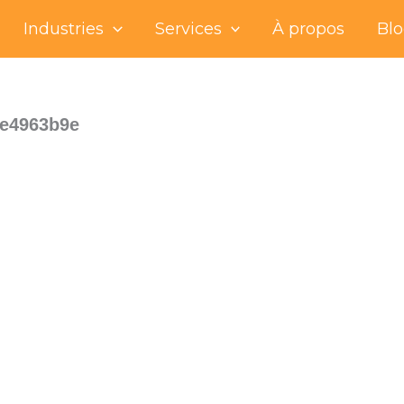
Industries
Services
À propos
Bl
e4963b9e