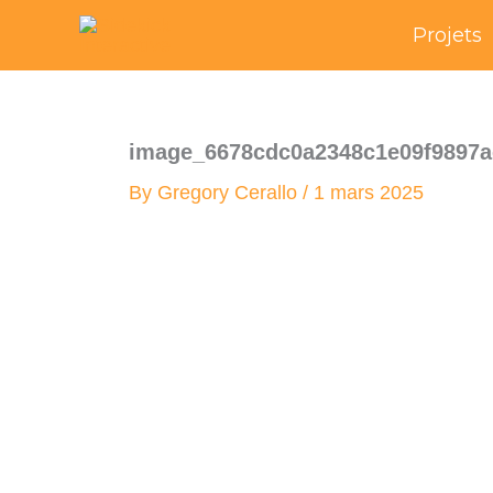
Skip
Projets
to
content
image_6678cdc0a2348c1e09f9897a
By
Gregory Cerallo
/
1 mars 2025