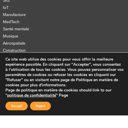
SIG
IoT
Manufacture
MedTech
Santé mentale
Musique
Aérospatiale
Construction
Orthèses et prothèses
Ce site web utilise des cookies pour vous offrir la meilleure
expérience possible. En cliquant sur "Accepter", vous consentez
Startups
à l'utilisation de tous les cookies. Vous pouvez personnaliser vos
paramètres de cookies ou refuser les cookies en cliquant sur
"Refuser" ou en visitant notre page de Politique en matière de
cookies pour plus d'informations.
Page de politique en matière de cookies should link to our
Copyright © 2026 Sidekick Interactive Inc.
"
politique de confidentialité
" Page
Accept
Reject