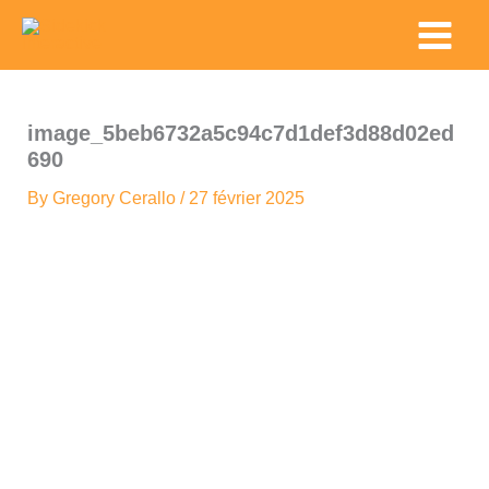
Skip
Main
to
Menu
content
image_5beb6732a5c94c7d1def3d88d02ed
690
By
Gregory Cerallo
/
27 février 2025