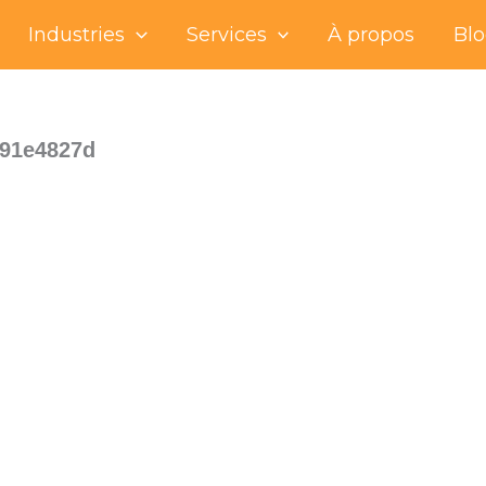
Industries
Services
À propos
Bl
91e4827d