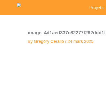
Skip
Projets
to
content
image_4d1aed337c82277f292ddd1f
By
Gregory Cerallo
/
24 mars 2025