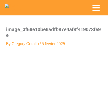
Skip
Main
to
Menu
content
image_3f56e10be6adfb87e4af8f419078fe9
e
By
Gregory Cerallo
/
5 février 2025