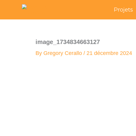
Skip
Projets
to
content
image_1734834663127
By
Gregory Cerallo
/
21 décembre 2024