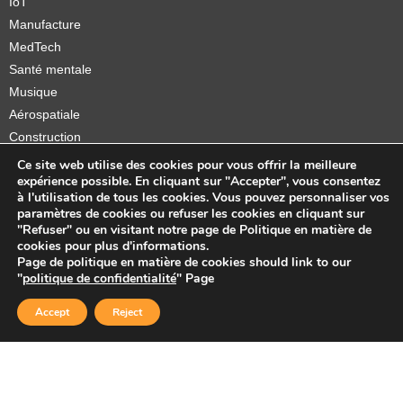
IoT
Manufacture
MedTech
Santé mentale
Musique
Aérospatiale
Construction
Orthèses et prothèses
Ce site web utilise des cookies pour vous offrir la meilleure
expérience possible. En cliquant sur "Accepter", vous consentez
Startups
à l'utilisation de tous les cookies. Vous pouvez personnaliser vos
paramètres de cookies ou refuser les cookies en cliquant sur
"Refuser" ou en visitant notre page de Politique en matière de
cookies pour plus d'informations.
Page de politique en matière de cookies should link to our
Copyright © 2026 Sidekick Interactive Inc.
"
politique de confidentialité
" Page
Accept
Reject
Interact-mobility-solution-sidekick2