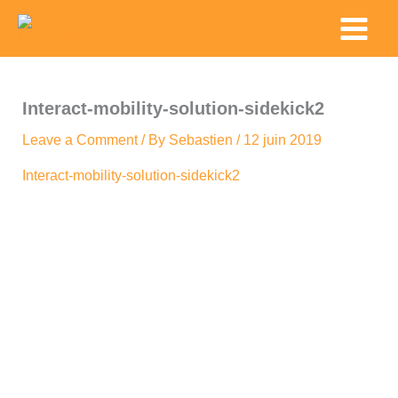
Skip
Main
to
Menu
content
Interact-mobility-solution-sidekick2
Leave a Comment
/ By
Sebastien
/
12 juin 2019
Interact-mobility-solution-sidekick2