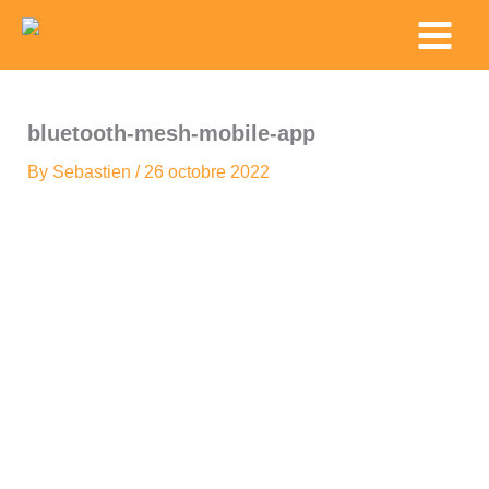
Skip
Main
to
Menu
content
bluetooth-mesh-mobile-app
By
Sebastien
/
26 octobre 2022