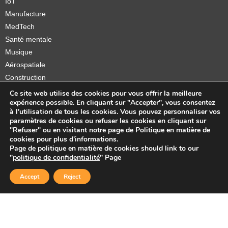
IoT
Manufacture
MedTech
Santé mentale
Musique
Aérospatiale
Construction
Orthèses et prothèses
Ce site web utilise des cookies pour vous offrir la meilleure
expérience possible. En cliquant sur "Accepter", vous consentez
Startups
à l'utilisation de tous les cookies. Vous pouvez personnaliser vos
paramètres de cookies ou refuser les cookies en cliquant sur
"Refuser" ou en visitant notre page de Politique en matière de
cookies pour plus d'informations.
Page de politique en matière de cookies should link to our
Copyright © 2026 Sidekick Interactive Inc.
"
politique de confidentialité
" Page
Accept
Reject