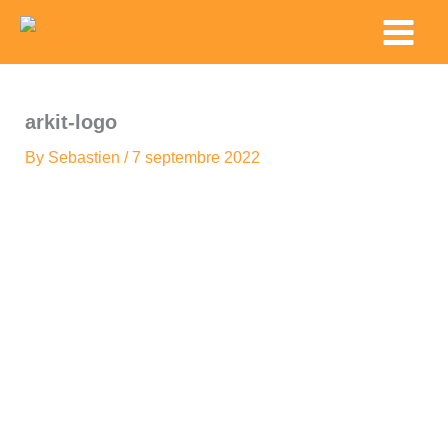
Skip
Main
to
Menu
content
arkit-logo
By
Sebastien
/
7 septembre 2022