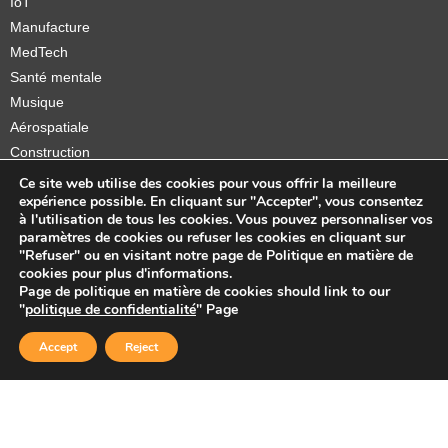
IoT
Manufacture
MedTech
Santé mentale
Musique
Aérospatiale
Construction
Orthèses et prothèses
Ce site web utilise des cookies pour vous offrir la meilleure
expérience possible. En cliquant sur "Accepter", vous consentez
Startups
à l'utilisation de tous les cookies. Vous pouvez personnaliser vos
paramètres de cookies ou refuser les cookies en cliquant sur
"Refuser" ou en visitant notre page de Politique en matière de
cookies pour plus d'informations.
Page de politique en matière de cookies should link to our
Copyright © 2026 Sidekick Interactive Inc.
"
politique de confidentialité
" Page
Accept
Reject