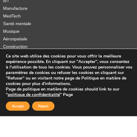
IoT
Manufacture
MedTech
Santé mentale
Musique
Aérospatiale
Construction
Orthèses et prothèses
Ce site web utilise des cookies pour vous offrir la meilleure
expérience possible. En cliquant sur "Accepter", vous consentez
Startups
à l'utilisation de tous les cookies. Vous pouvez personnaliser vos
paramètres de cookies ou refuser les cookies en cliquant sur
"Refuser" ou en visitant notre page de Politique en matière de
cookies pour plus d'informations.
Page de politique en matière de cookies should link to our
Copyright © 2026 Sidekick Interactive Inc.
"
politique de confidentialité
" Page
Accept
Reject