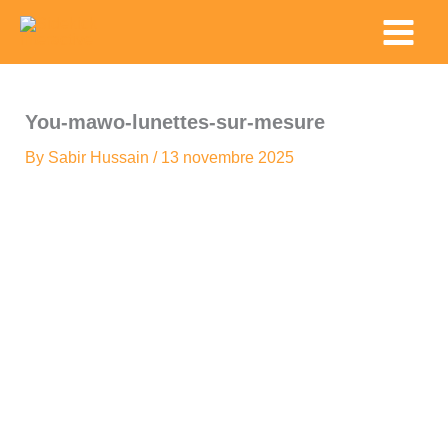
Skip
Main
to
Menu
content
You-mawo-lunettes-sur-mesure
By
Sabir Hussain
/
13 novembre 2025