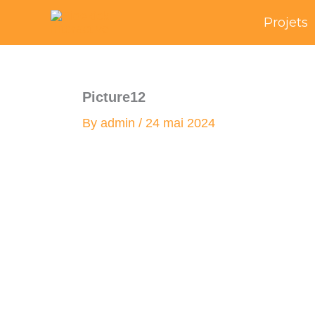
Skip
Projets
to
content
Picture12
By
admin
/
24 mai 2024