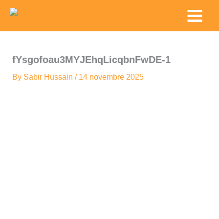
Skip
Main
to
Menu
content
fYsgofoau3MYJEhqLicqbnFwDE-1
By
Sabir Hussain
/
14 novembre 2025