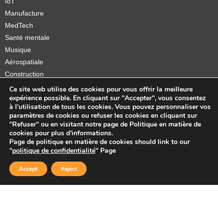
IoT
Manufacture
MedTech
Santé mentale
Musique
Aérospatiale
Construction
Orthèses et prothèses
Ce site web utilise des cookies pour vous offrir la meilleure
expérience possible. En cliquant sur "Accepter", vous consentez
Startups
à l'utilisation de tous les cookies. Vous pouvez personnaliser vos
paramètres de cookies ou refuser les cookies en cliquant sur
"Refuser" ou en visitant notre page de Politique en matière de
cookies pour plus d'informations.
Page de politique en matière de cookies should link to our
Copyright © 2026 Sidekick Interactive Inc.
"
politique de confidentialité
" Page
Accept
Reject