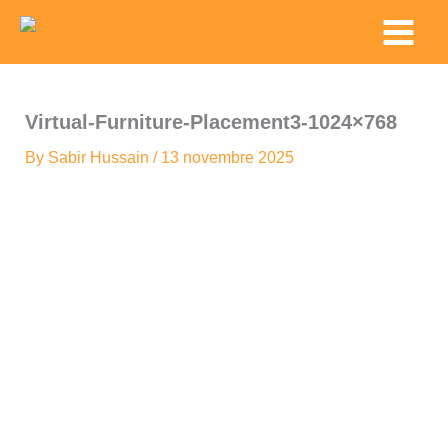
Skip
Main
to
Menu
content
Virtual-Furniture-Placement3-1024×768
By
Sabir Hussain
/
13 novembre 2025