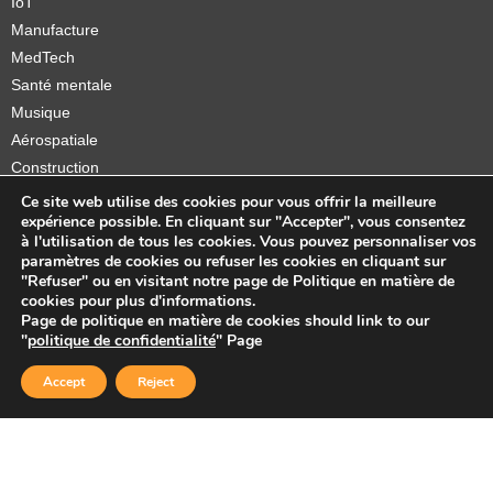
IoT
Manufacture
MedTech
Santé mentale
Musique
Aérospatiale
Construction
Orthèses et prothèses
Ce site web utilise des cookies pour vous offrir la meilleure
expérience possible. En cliquant sur "Accepter", vous consentez
Startups
à l'utilisation de tous les cookies. Vous pouvez personnaliser vos
paramètres de cookies ou refuser les cookies en cliquant sur
"Refuser" ou en visitant notre page de Politique en matière de
cookies pour plus d'informations.
Page de politique en matière de cookies should link to our
Copyright © 2026 Sidekick Interactive Inc.
"
politique de confidentialité
" Page
Accept
Reject