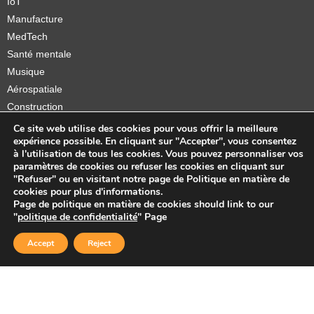
IoT
Manufacture
MedTech
Santé mentale
Musique
Aérospatiale
Construction
Orthèses et prothèses
Ce site web utilise des cookies pour vous offrir la meilleure
expérience possible. En cliquant sur "Accepter", vous consentez
Startups
à l'utilisation de tous les cookies. Vous pouvez personnaliser vos
paramètres de cookies ou refuser les cookies en cliquant sur
"Refuser" ou en visitant notre page de Politique en matière de
cookies pour plus d'informations.
Page de politique en matière de cookies should link to our
Copyright © 2026 Sidekick Interactive Inc.
"
politique de confidentialité
" Page
Accept
Reject