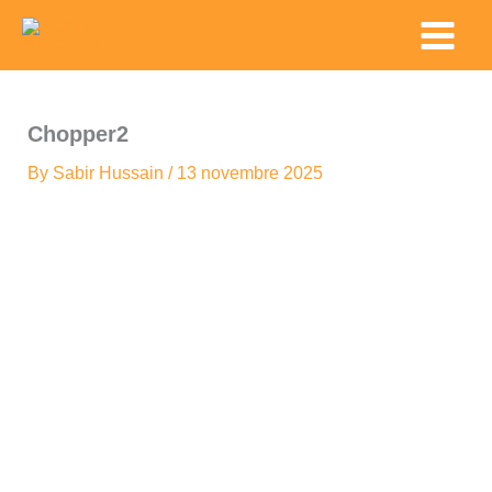
Skip
Main
to
Menu
content
Chopper2
By
Sabir Hussain
/
13 novembre 2025