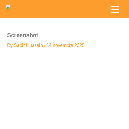
Skip
Main
to
Menu
content
Screenshot
By
Sabir Hussain
/
14 novembre 2025