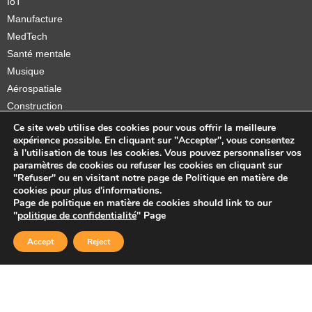
IoT
Manufacture
MedTech
Santé mentale
Musique
Aérospatiale
Construction
Orthèses et prothèses
Ce site web utilise des cookies pour vous offrir la meilleure
expérience possible. En cliquant sur "Accepter", vous consentez
Startups
à l'utilisation de tous les cookies. Vous pouvez personnaliser vos
paramètres de cookies ou refuser les cookies en cliquant sur
"Refuser" ou en visitant notre page de Politique en matière de
cookies pour plus d'informations.
Page de politique en matière de cookies should link to our
Copyright © 2026 Sidekick Interactive Inc.
"
politique de confidentialité
" Page
Accept
Reject