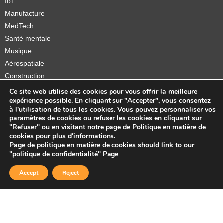
IoT
Manufacture
MedTech
Santé mentale
Musique
Aérospatiale
Construction
Orthèses et prothèses
Ce site web utilise des cookies pour vous offrir la meilleure
expérience possible. En cliquant sur "Accepter", vous consentez
Startups
à l'utilisation de tous les cookies. Vous pouvez personnaliser vos
paramètres de cookies ou refuser les cookies en cliquant sur
"Refuser" ou en visitant notre page de Politique en matière de
cookies pour plus d'informations.
Page de politique en matière de cookies should link to our
Copyright © 2026 Sidekick Interactive Inc.
"
politique de confidentialité
" Page
Accept
Reject