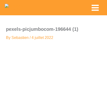
Skip
Main
to
Menu
content
pexels-picjumbocom-196644 (1)
By
Sebastien
/
4 juillet 2022