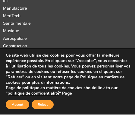
IoT
Manufacture
MedTech
Santé mentale
Musique
Aérospatiale
Construction
Orthèses et prothèses
Ce site web utilise des cookies pour vous offrir la meilleure
expérience possible. En cliquant sur "Accepter", vous consentez
Startups
à l'utilisation de tous les cookies. Vous pouvez personnaliser vos
paramètres de cookies ou refuser les cookies en cliquant sur
"Refuser" ou en visitant notre page de Politique en matière de
cookies pour plus d'informations.
Page de politique en matière de cookies should link to our
Copyright © 2026 Sidekick Interactive Inc.
"
politique de confidentialité
" Page
Accept
Reject