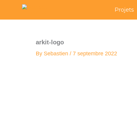
Skip
Projets
to
content
arkit-logo
By
Sebastien
/
7 septembre 2022