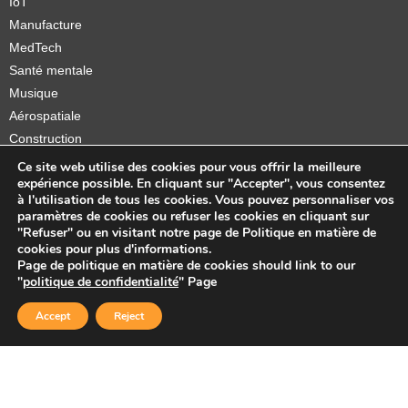
IoT
Manufacture
MedTech
Santé mentale
Musique
Aérospatiale
Construction
Orthèses et prothèses
Ce site web utilise des cookies pour vous offrir la meilleure
expérience possible. En cliquant sur "Accepter", vous consentez
Startups
à l'utilisation de tous les cookies. Vous pouvez personnaliser vos
paramètres de cookies ou refuser les cookies en cliquant sur
"Refuser" ou en visitant notre page de Politique en matière de
cookies pour plus d'informations.
Page de politique en matière de cookies should link to our
Copyright © 2026 Sidekick Interactive Inc.
"
politique de confidentialité
" Page
Accept
Reject