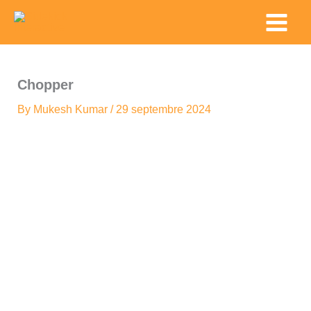
Skip
Main
to
Menu
content
Chopper
By
Mukesh Kumar
/
29 septembre 2024