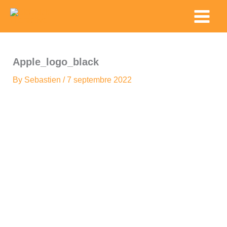
Skip
Main
to
Menu
content
Apple_logo_black
By
Sebastien
/
7 septembre 2022