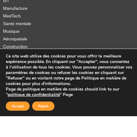
IoT
Manufacture
MedTech
Santé mentale
Musique
Aérospatiale
Construction
Orthèses et prothèses
Ce site web utilise des cookies pour vous offrir la meilleure
expérience possible. En cliquant sur "Accepter", vous consentez
Startups
à l'utilisation de tous les cookies. Vous pouvez personnaliser vos
paramètres de cookies ou refuser les cookies en cliquant sur
"Refuser" ou en visitant notre page de Politique en matière de
cookies pour plus d'informations.
Page de politique en matière de cookies should link to our
Copyright © 2026 Sidekick Interactive Inc.
"
politique de confidentialité
" Page
Accept
Reject