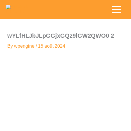
Skip
Main
to
Menu
content
wYLfHLJbJLpGGjxGQz9lGW2QWO0 2
By
wpengine
/
15 août 2024