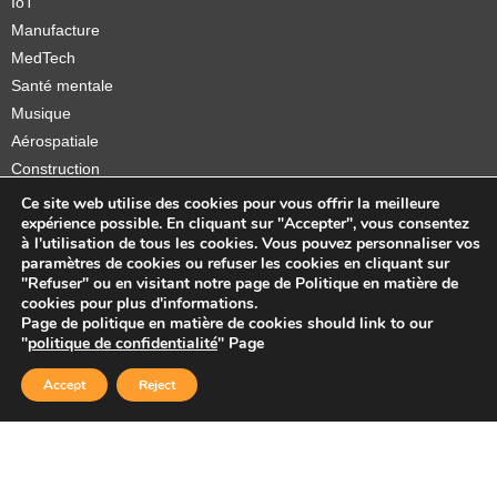
IoT
Manufacture
MedTech
Santé mentale
Musique
Aérospatiale
Construction
Orthèses et prothèses
Ce site web utilise des cookies pour vous offrir la meilleure
expérience possible. En cliquant sur "Accepter", vous consentez
Startups
à l'utilisation de tous les cookies. Vous pouvez personnaliser vos
paramètres de cookies ou refuser les cookies en cliquant sur
"Refuser" ou en visitant notre page de Politique en matière de
cookies pour plus d'informations.
Page de politique en matière de cookies should link to our
Copyright © 2026 Sidekick Interactive Inc.
"
politique de confidentialité
" Page
Accept
Reject