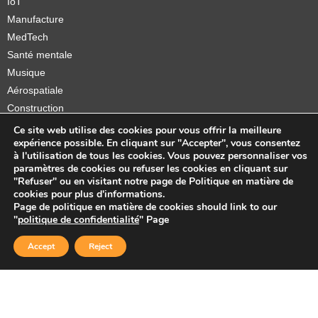
IoT
Manufacture
MedTech
Santé mentale
Musique
Aérospatiale
Construction
Orthèses et prothèses
Ce site web utilise des cookies pour vous offrir la meilleure
expérience possible. En cliquant sur "Accepter", vous consentez
Startups
à l'utilisation de tous les cookies. Vous pouvez personnaliser vos
paramètres de cookies ou refuser les cookies en cliquant sur
"Refuser" ou en visitant notre page de Politique en matière de
cookies pour plus d'informations.
Page de politique en matière de cookies should link to our
Copyright © 2026 Sidekick Interactive Inc.
"
politique de confidentialité
" Page
Accept
Reject