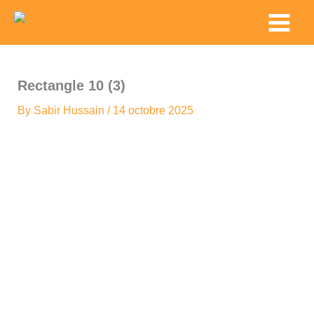
Skip
Main
to
Menu
content
Rectangle 10 (3)
By
Sabir Hussain
/
14 octobre 2025