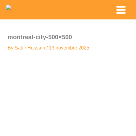
Skip
Main
to
Menu
content
montreal-city-500×500
By
Sabir Hussain
/
13 novembre 2025