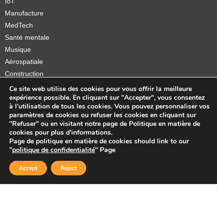
IoT
Manufacture
MedTech
Santé mentale
Musique
Aérospatiale
Construction
Orthèses et prothèses
Ce site web utilise des cookies pour vous offrir la meilleure
expérience possible. En cliquant sur "Accepter", vous consentez
Startups
à l'utilisation de tous les cookies. Vous pouvez personnaliser vos
paramètres de cookies ou refuser les cookies en cliquant sur
"Refuser" ou en visitant notre page de Politique en matière de
cookies pour plus d'informations.
Page de politique en matière de cookies should link to our
Copyright © 2026 Sidekick Interactive Inc.
"
politique de confidentialité
" Page
Accept
Reject